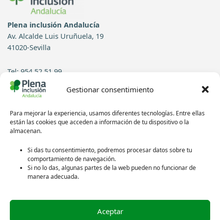
Plena inclusión Andalucía
Av. Alcalde Luis Uruñuela, 19
41020-Sevilla
Tel: 954 52 51 99
Gestionar consentimiento
Contacto
Para mejorar la experiencia, usamos diferentes tecnologías. Entre ellas
Síguenos en redes sociales:
están las cookies que acceden a información de tu dispositivo o la
almacenan.
Si das tu consentimiento, podremos procesar datos sobre tu
comportamiento de navegación.
Si no lo das, algunas partes de la web pueden no funcionar de
manera adecuada.
Aceptar
Política de privacidad