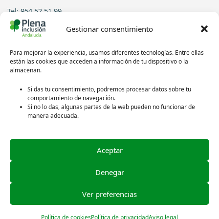
Tel: 954 52 51 99
Gestionar consentimiento
Contacto
Para mejorar la experiencia, usamos diferentes tecnologías. Entre ellas
Síguenos en redes sociales:
están las cookies que acceden a información de tu dispositivo o la
almacenan.
Si das tu consentimiento, podremos procesar datos sobre tu
comportamiento de navegación.
Si no lo das, algunas partes de la web pueden no funcionar de
manera adecuada.
Aceptar
Política de privacidad
Aviso legal
Denegar
Política de cookies
Ver preferencias
Créditos de las imágenes
Política de cookies
Política de privacidad
Aviso legal