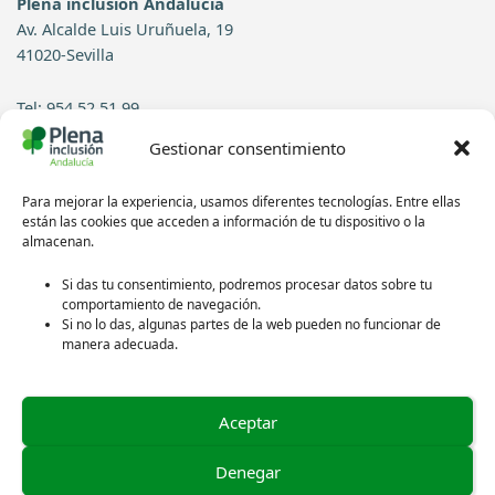
Plena inclusión Andalucía
Av. Alcalde Luis Uruñuela, 19
41020-Sevilla
Tel: 954 52 51 99
Gestionar consentimiento
Contacto
Para mejorar la experiencia, usamos diferentes tecnologías. Entre ellas
Síguenos en redes sociales:
están las cookies que acceden a información de tu dispositivo o la
almacenan.
Si das tu consentimiento, podremos procesar datos sobre tu
comportamiento de navegación.
Si no lo das, algunas partes de la web pueden no funcionar de
manera adecuada.
Aceptar
Política de privacidad
Aviso legal
Denegar