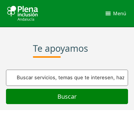
Ir
al
Menú
contenido
Te apoyamos
Buscar
servicios,
temas
que
te
interesen,
haz
una