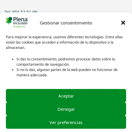
Tel: 954 52 51 99
Gestionar consentimiento
Contacto
Para mejorar la experiencia, usamos diferentes tecnologías. Entre ellas
Síguenos en redes sociales:
están las cookies que acceden a información de tu dispositivo o la
almacenan.
Si das tu consentimiento, podremos procesar datos sobre tu
comportamiento de navegación.
Si no lo das, algunas partes de la web pueden no funcionar de
manera adecuada.
Aceptar
Política de privacidad
Aviso legal
Denegar
Política de cookies
Ver preferencias
Créditos de las imágenes