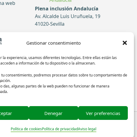
ina web
Plena inclusión Andalucía
Av. Alcalde Luis Uruñuela, 19
41020-Sevilla
Tel: 954 52 51 99
Gestionar consentimiento
tas
Contacto
 la experiencia, usamos diferentes tecnologías. Entre ellas están las
 acceden a información de tu dispositivo o la almacenan.
Síguenos en redes sociales:
s tu consentimiento, podremos procesar datos sobre tu comportamiento de
ación.
 lo das, algunas partes de la web pueden no funcionar de manera
uada.
ceptar
Denegar
Ver preferencias
 de las imágenes
Política de cookies
Política de privacidad
Aviso legal