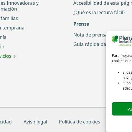
nes Innovadoras y
Accesibilidad de esta pág
rmación
¿Qué es la lectura fácil?
familias
Prensa
n temprana
Nota de prensa
nía
Guía rápida para periodis
ón
icios
Para mejorar
cookies que
Si da
naveg
Si no
adec
A
acidad
Aviso legal
Política de cookies
Créditos