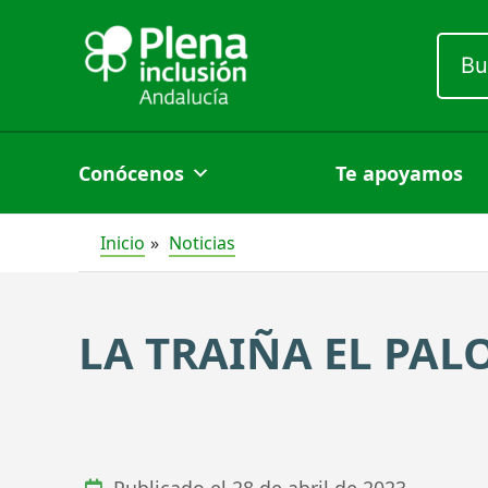
Ir
Busc
al
por:
contenido
Conócenos
Te apoyamos
Inicio
Noticias
LA TRAIÑA EL PAL
Publicado el
28 de abril de 2023