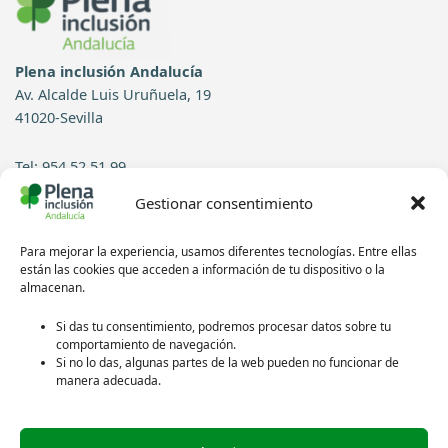
Plena inclusión Andalucía
Av. Alcalde Luis Uruñuela, 19
41020-Sevilla
Tel: 954 52 51 99
Gestionar consentimiento
Contacto
Para mejorar la experiencia, usamos diferentes tecnologías. Entre ellas
Síguenos en redes sociales:
están las cookies que acceden a información de tu dispositivo o la
almacenan.
Si das tu consentimiento, podremos procesar datos sobre tu
comportamiento de navegación.
Si no lo das, algunas partes de la web pueden no funcionar de
manera adecuada.