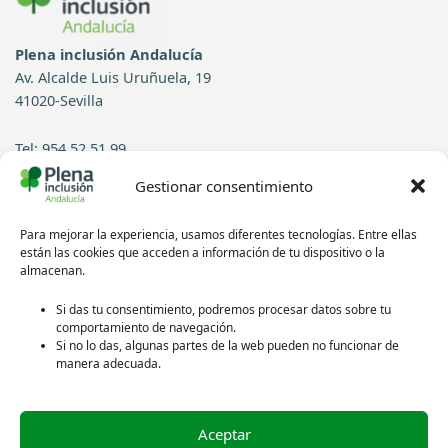
Plena inclusión Andalucía
Av. Alcalde Luis Uruñuela, 19
41020-Sevilla
Tel: 954 52 51 99
Gestionar consentimiento
Contacto
Para mejorar la experiencia, usamos diferentes tecnologías. Entre ellas
Síguenos en redes sociales:
están las cookies que acceden a información de tu dispositivo o la
almacenan.
Si das tu consentimiento, podremos procesar datos sobre tu
comportamiento de navegación.
Si no lo das, algunas partes de la web pueden no funcionar de
manera adecuada.
Aceptar
Política de privacidad