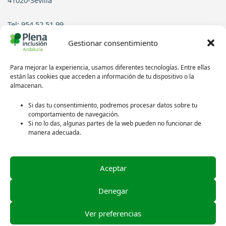
Tel: 954 52 51 99
Gestionar consentimiento
Contacto
Para mejorar la experiencia, usamos diferentes tecnologías. Entre ellas
Síguenos en redes sociales:
están las cookies que acceden a información de tu dispositivo o la
almacenan.
Si das tu consentimiento, podremos procesar datos sobre tu
comportamiento de navegación.
Si no lo das, algunas partes de la web pueden no funcionar de
manera adecuada.
Aceptar
Política de privacidad
Aviso legal
Denegar
Política de cookies
Ver preferencias
Créditos de las imágenes