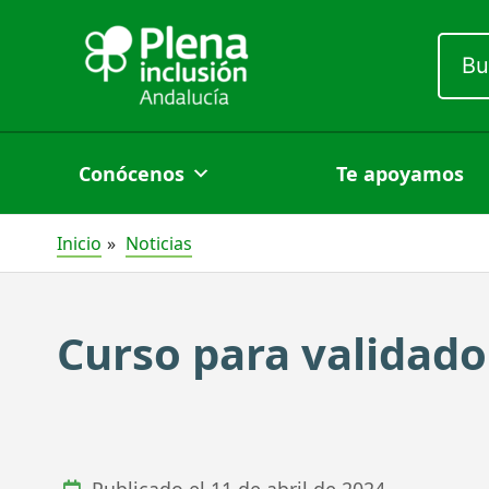
Ir
Busc
al
por:
contenido
Conócenos
Te apoyamos
Inicio
Noticias
Curso para validado
Publicado el
11 de abril de 2024