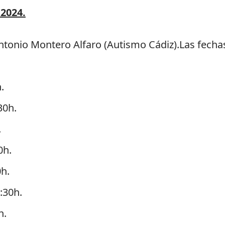
 2024.
tonio Montero Alfaro (Autismo Cádiz).
Las fecha
.
30h.
.
0h.
h.
:30h.
h.