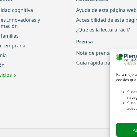
lidad cognitiva
Ayuda de esta página web
nes Innovadoras y
Accesibilidad de esta pág
rmación
¿Qué es la lectura fácil?
familias
Prensa
n temprana
Nota de prensa
nía
Guía rápida para periodis
ón
icios
Para mejorar
cookies que
Si da
naveg
Si no
adec
A