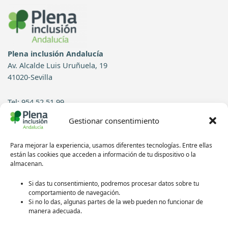
Plena inclusión Andalucía
Av. Alcalde Luis Uruñuela, 19
41020-Sevilla
Tel: 954 52 51 99
Gestionar consentimiento
Contacto
Para mejorar la experiencia, usamos diferentes tecnologías. Entre ellas
Síguenos en redes sociales:
están las cookies que acceden a información de tu dispositivo o la
almacenan.
Si das tu consentimiento, podremos procesar datos sobre tu
comportamiento de navegación.
Si no lo das, algunas partes de la web pueden no funcionar de
manera adecuada.