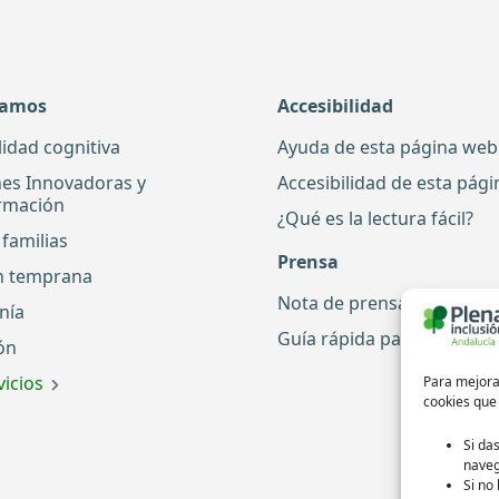
damos
Accesibilidad
lidad cognitiva
Ayuda de esta página web
nes Innovadoras y
Accesibilidad de esta pág
rmación
¿Qué es la lectura fácil?
familias
Prensa
n temprana
Nota de prensa
nía
Guía rápida para periodis
ón
icios
Para mejorar
cookies que
Si da
naveg
Si no