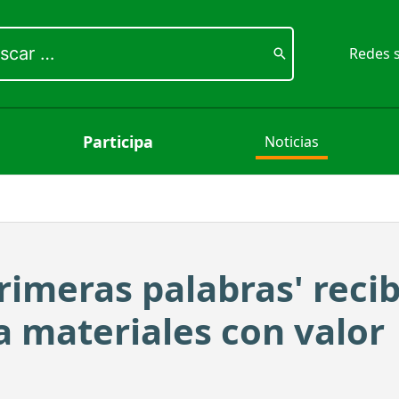
ar
Redes s
Participa
Noticias
primeras palabras' recib
 materiales con valor