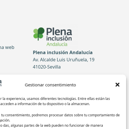
ina web
Plena inclusión Andalucía
Av. Alcalde Luis Uruñuela, 19
41020-Sevilla
Tel: 954 52 51 99
Gestionar consentimiento
tas
Contacto
 la experiencia, usamos diferentes tecnologías. Entre ellas están las
 acceden a información de tu dispositivo o la almacenan.
Síguenos en redes sociales:
s tu consentimiento, podremos procesar datos sobre tu comportamiento de
ación.
 lo das, algunas partes de la web pueden no funcionar de manera