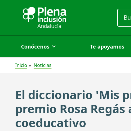
Ir
Busc
al
por:
contenido
Conócenos
Te apoyamos
Inicio
Noticias
El diccionario 'Mis 
premio Rosa Regás a
coeducativo