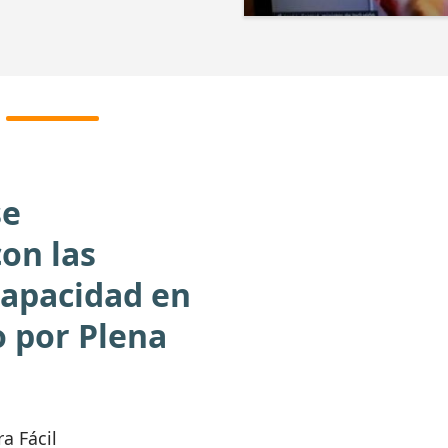
se
on las
capacidad en
 por Plena
a Fácil