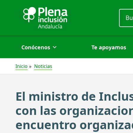
Ir
Busc
al
por:
contenido
Conócenos
Te apoyamos
Inicio
Noticias
El ministro de Incl
con las organizacio
encuentro organizad