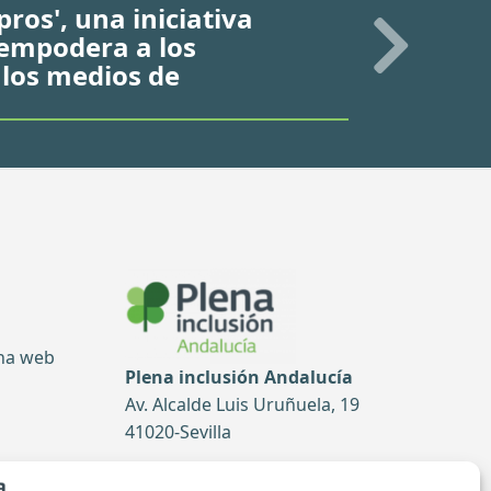
ros', una iniciativa
 empodera a los
 los medios de
ina web
Plena inclusión Andalucía
Av. Alcalde Luis Uruñuela, 19
41020-Sevilla
Tel: 954 52 51 99