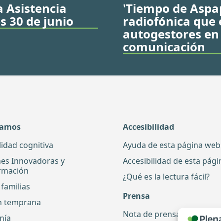
a Asistencia
'Tiempo de Aspap
s 30 de junio
radiofónica que
autogestores en
comunicación
damos
Accesibilidad
lidad cognitiva
Ayuda de esta página web
nes Innovadoras y
Accesibilidad de esta pág
rmación
¿Qué es la lectura fácil?
familias
Prensa
n temprana
Nota de prensa
nía