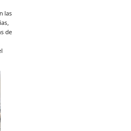
n las
ias,
as de
l