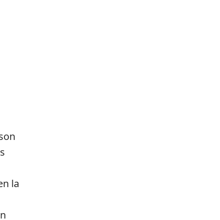
 son
os
en la
en