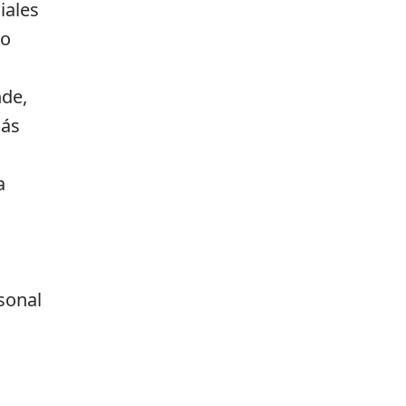
iales
ño
nde,
más
a
sonal