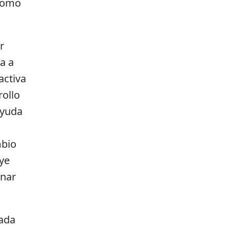
 como
r
a a
activa
rollo
Ayuda
mbio
ye
onar
cada