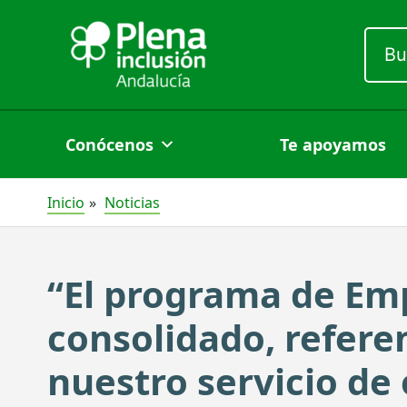
Ir
Busc
al
por:
contenido
Conócenos
Te apoyamos
Inicio
Noticias
“El programa de Emp
consolidado, refere
nuestro servicio de 