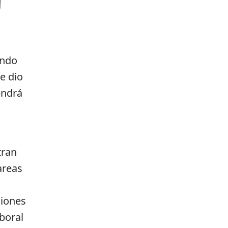
endo
e dio
endrá
tran
areas
ciones
boral