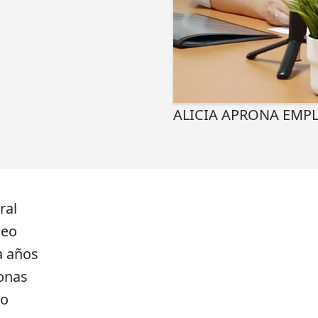
ALICIA APRONA EMP
ral
leo
a años
sonas
lo