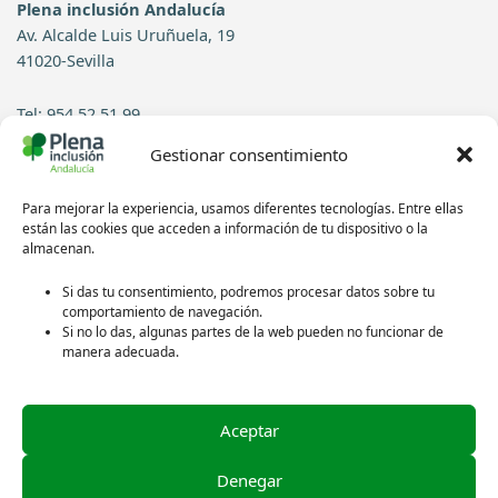
Plena inclusión Andalucía
Av. Alcalde Luis Uruñuela, 19
41020-Sevilla
Tel: 954 52 51 99
Gestionar consentimiento
Contacto
Para mejorar la experiencia, usamos diferentes tecnologías. Entre ellas
Síguenos en redes sociales:
están las cookies que acceden a información de tu dispositivo o la
almacenan.
Si das tu consentimiento, podremos procesar datos sobre tu
comportamiento de navegación.
Si no lo das, algunas partes de la web pueden no funcionar de
manera adecuada.
Aceptar
Política de privacidad
Aviso legal
Denegar