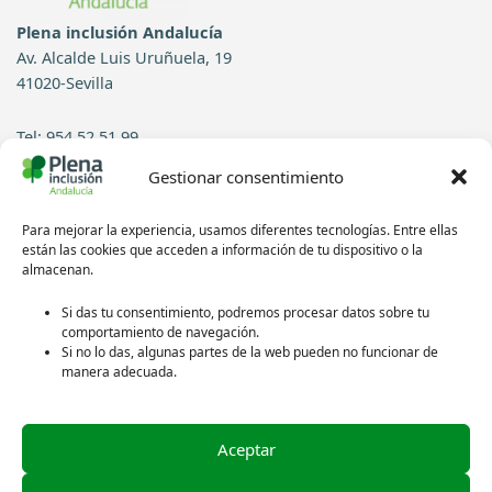
Plena inclusión Andalucía
Av. Alcalde Luis Uruñuela, 19
41020-Sevilla
Tel: 954 52 51 99
Gestionar consentimiento
Contacto
Para mejorar la experiencia, usamos diferentes tecnologías. Entre ellas
Síguenos en redes sociales:
están las cookies que acceden a información de tu dispositivo o la
almacenan.
Si das tu consentimiento, podremos procesar datos sobre tu
comportamiento de navegación.
Si no lo das, algunas partes de la web pueden no funcionar de
manera adecuada.
Aceptar
Política de privacidad