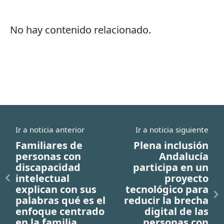
No hay contenido relacionado.
Ir a noticia anterior
Ir a noticia siguiente
Familiares de
Plena inclusión
personas con
Andalucía
discapacidad
participa en un
intelectual
proyecto
explican con sus
tecnológico para
palabras qué es el
reducir la brecha
enfoque centrado
digital de las
en la familia
personas con