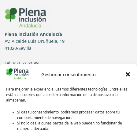
Plena inclusión Andalucía
Av. Alcalde Luis Uruñuela, 19
41020-Sevilla
Tel: 954 52 51 99
Gestionar consentimiento
Contacto
Para mejorar la experiencia, usamos diferentes tecnologías. Entre ellas
Síguenos en redes sociales:
están las cookies que acceden a información de tu dispositivo o la
almacenan.
Si das tu consentimiento, podremos procesar datos sobre tu
comportamiento de navegación.
Si no lo das, algunas partes de la web pueden no funcionar de
manera adecuada.