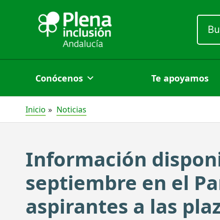
Ir
Busc
al
por:
contenido
Conócenos
Te apoyamos
Inicio
Noticias
Información disponi
septiembre en el Pa
aspirantes a las pla