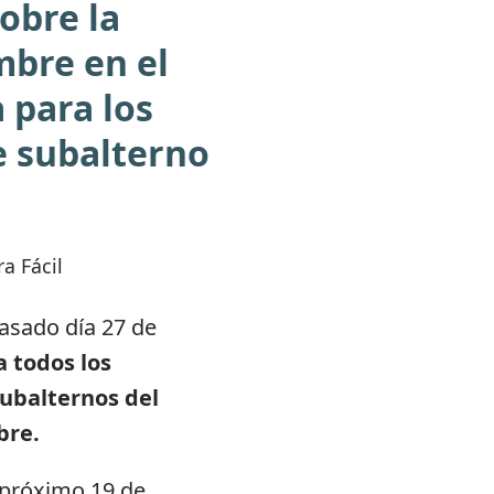
obre la
mbre en el
 para los
e subalterno
a Fácil
asado día 27 de
 todos los
subalternos del
bre.
 próximo 19 de