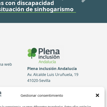
as con discapacidad
 situación de sinhogarismo
ina web
Plena inclusión Andalucía
Av. Alcalde Luis Uruñuela, 19
41020-Sevilla
Tel: 954 52 51 99
Gestionar consentimiento
tas
Contacto
 la experiencia, usamos diferentes tecnologías. Entre ellas están las