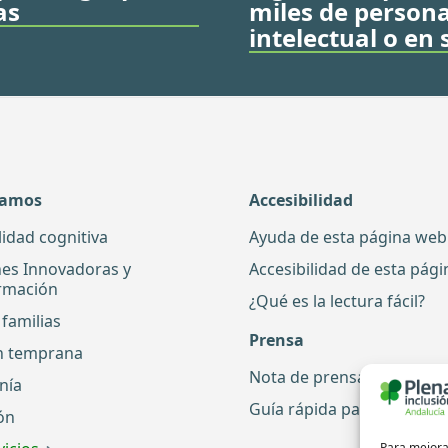
as
miles de person
intelectual o en
damos
Accesibilidad
lidad cognitiva
Ayuda de esta página web
nes Innovadoras y
Accesibilidad de esta pág
rmación
¿Qué es la lectura fácil?
familias
Prensa
n temprana
Nota de prensa
nía
Guía rápida para periodis
ón
Para mejorar