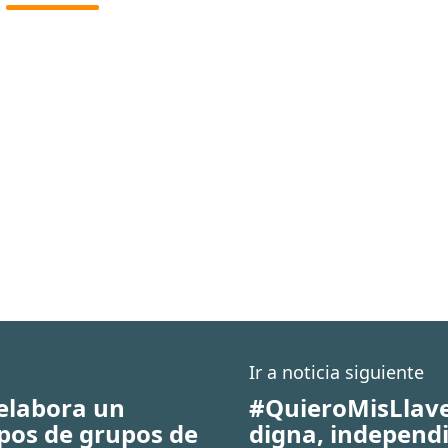
Ir a noticia siguiente
 elabora un
#QuieroMisLlave
pos de grupos de
digna, independ