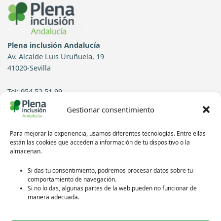
Plena inclusión Andalucía
Av. Alcalde Luis Uruñuela, 19
41020-Sevilla
Tel: 954 52 51 99
Gestionar consentimiento
Contacto
Para mejorar la experiencia, usamos diferentes tecnologías. Entre ellas
Síguenos en redes sociales:
están las cookies que acceden a información de tu dispositivo o la
almacenan.
Si das tu consentimiento, podremos procesar datos sobre tu
comportamiento de navegación.
Si no lo das, algunas partes de la web pueden no funcionar de
manera adecuada.