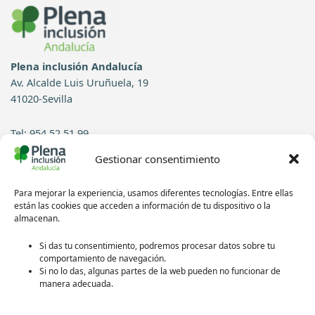
Plena inclusión Andalucía
Av. Alcalde Luis Uruñuela, 19
41020-Sevilla
Tel: 954 52 51 99
Gestionar consentimiento
Contacto
Para mejorar la experiencia, usamos diferentes tecnologías. Entre ellas
Síguenos en redes sociales:
están las cookies que acceden a información de tu dispositivo o la
almacenan.
Si das tu consentimiento, podremos procesar datos sobre tu
comportamiento de navegación.
Si no lo das, algunas partes de la web pueden no funcionar de
manera adecuada.