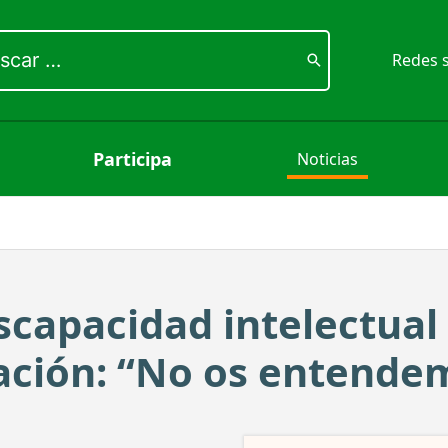
ar
Redes s
Participa
Noticias
scapacidad intelectual 
ción: “No os entende