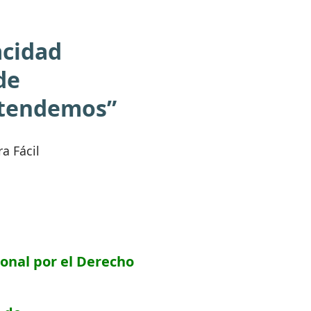
acidad
de
ntendemos”
a Fácil
ional por el Derecho