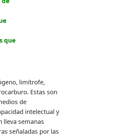
 de
que
as que
geno, limítrofe,
drocarburo. Estas son
medios de
pacidad intelectual y
ón lleva semanas
ras señaladas por las