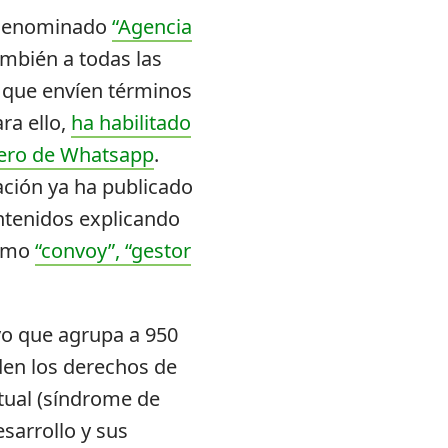
o denominado
“Agencia
ambién a todas las
 que envíen términos
ara ello,
ha habilitado
ero de Whatsapp
.
ación ya ha publicado
ontenidos explicando
como
“convoy”, “gestor
vo que agrupa a 950
den los derechos de
tual (síndrome de
esarrollo y sus