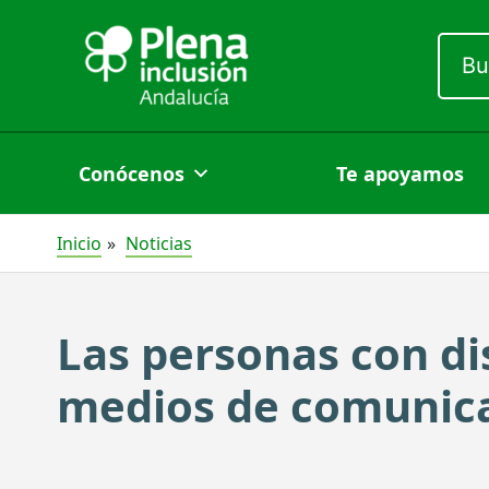
Ir
Busc
al
por:
contenido
Conócenos
Te apoyamos
Inicio
Noticias
Las personas con di
medios de comunica