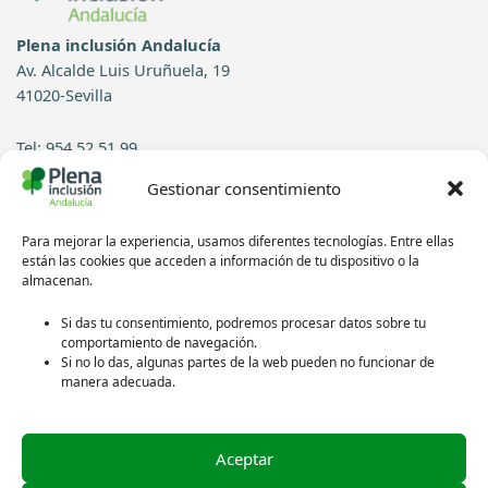
Plena inclusión Andalucía
Av. Alcalde Luis Uruñuela, 19
41020-Sevilla
Tel: 954 52 51 99
Gestionar consentimiento
Contacto
Para mejorar la experiencia, usamos diferentes tecnologías. Entre ellas
Síguenos en redes sociales:
están las cookies que acceden a información de tu dispositivo o la
almacenan.
Si das tu consentimiento, podremos procesar datos sobre tu
comportamiento de navegación.
Si no lo das, algunas partes de la web pueden no funcionar de
manera adecuada.
Aceptar
Política de privacidad