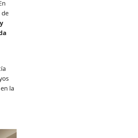
En
 de
y
da
cía
yos
en la