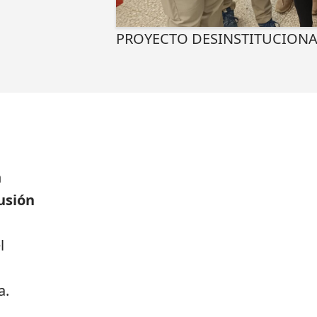
PROYECTO DESINSTITUCIONA
a
n
usión
l
a.