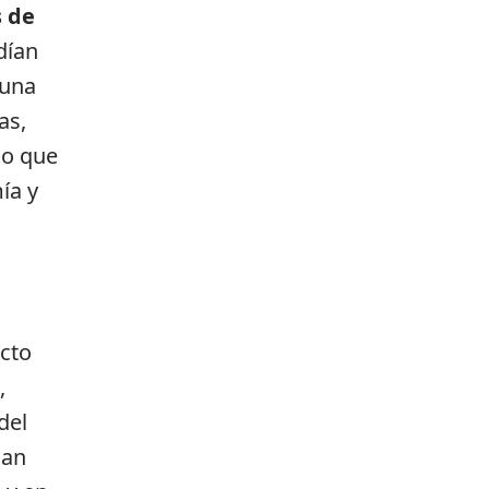
s de
dían
 una
as,
so que
ía y
ecto
,
del
han