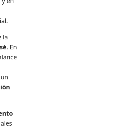
 y en
al.
 la
osé
. En
alance
a
 un
ción
ento
nales