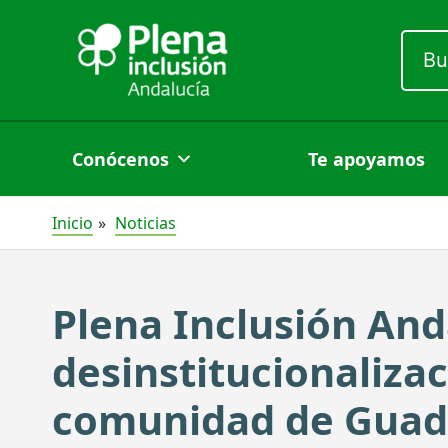
Ir
Busc
al
por:
contenido
Conócenos
Te apoyamos
Inicio
Noticias
Plena Inclusión Anda
desinstitucionaliza
comunidad de Guad