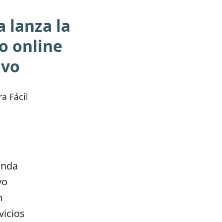
 lanza la
o online
ivo
a Fácil
unda
yo
n
vicios