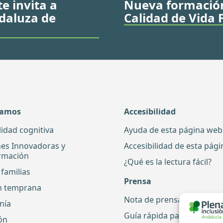
e invita a
Nueva formación 
daluza de
Calidad de Vida 
damos
Accesibilidad
lidad cognitiva
Ayuda de esta página web
nes Innovadoras y
Accesibilidad de esta pág
rmación
¿Qué es la lectura fácil?
familias
Prensa
n temprana
Nota de prensa
nía
Guía rápida para periodis
ón