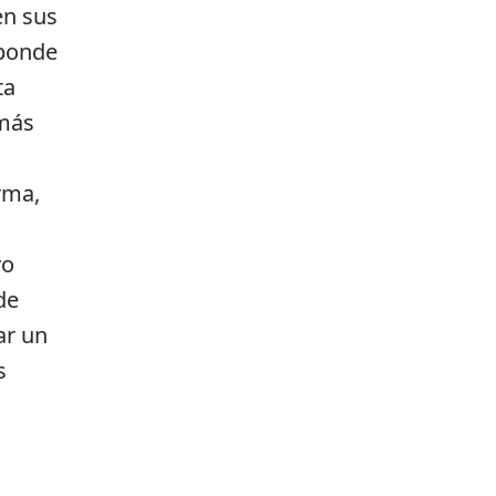
en sus
sponde
ta
emás
rma,
vo
de
ar un
s