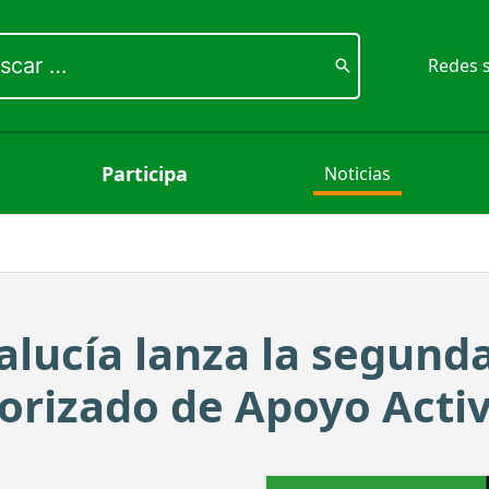
ar
Redes s
Participa
Noticias
alucía lanza la segund
torizado de Apoyo Acti