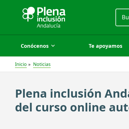
Ir
Busc
al
por:
contenido
Conócenos
Te apoyamos
Inicio
Noticias
Plena inclusión And
del curso online au