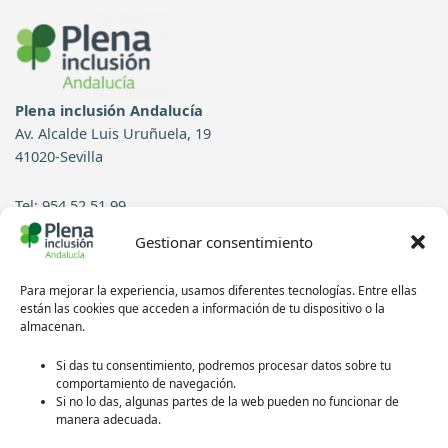
Plena inclusión Andalucía
Av. Alcalde Luis Uruñuela, 19
41020-Sevilla
Tel: 954 52 51 99
Gestionar consentimiento
Contacto
Para mejorar la experiencia, usamos diferentes tecnologías. Entre ellas
Síguenos en redes sociales:
están las cookies que acceden a información de tu dispositivo o la
almacenan.
Si das tu consentimiento, podremos procesar datos sobre tu
comportamiento de navegación.
Si no lo das, algunas partes de la web pueden no funcionar de
manera adecuada.