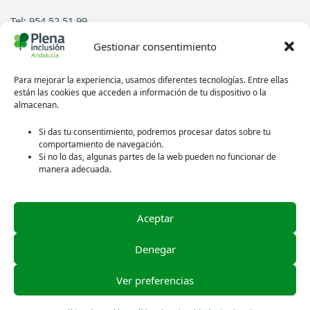
Tel: 954 52 51 99
Gestionar consentimiento
Contacto
Para mejorar la experiencia, usamos diferentes tecnologías. Entre ellas
Síguenos en redes sociales:
están las cookies que acceden a información de tu dispositivo o la
almacenan.
Si das tu consentimiento, podremos procesar datos sobre tu
comportamiento de navegación.
Si no lo das, algunas partes de la web pueden no funcionar de
manera adecuada.
Aceptar
Política de privacidad
Aviso legal
Denegar
Política de cookies
Ver preferencias
Créditos de las imágenes