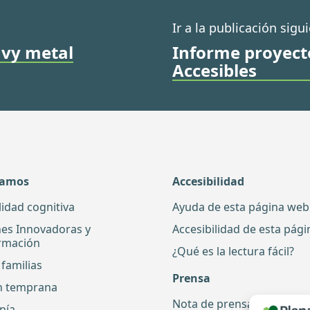
Ir a la publicación sigu
avy metal
Informe proyec
Accesibles
damos
Accesibilidad
lidad cognitiva
Ayuda de esta página web
nes Innovadoras y
Accesibilidad de esta pág
rmación
¿Qué es la lectura fácil?
familias
Prensa
n temprana
Nota de prensa
nía