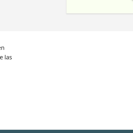
en
e las