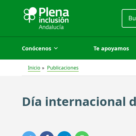
Ir
Busc
al
por:
contenido
Conócenos
Te apoyamos
Inicio
Publicaciones
Día internacional d