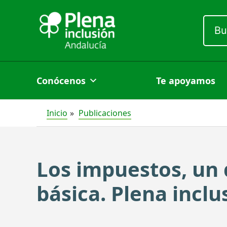
Ir
Busc
al
por:
contenido
Conócenos
Te apoyamos
Inicio
Publicaciones
Los impuestos, un 
básica. Plena incl