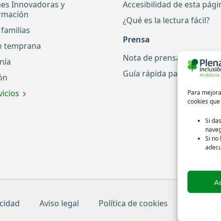
nes Innovadoras y
Accesibilidad de esta pág
rmación
¿Qué es la lectura fácil?
familias
Prensa
n temprana
Nota de prensa
nía
Guía rápida para periodis
ón
icios
Para mejorar
cookies que
Si da
naveg
Si no
adec
A
acidad
Aviso legal
Política de cookies
Créditos