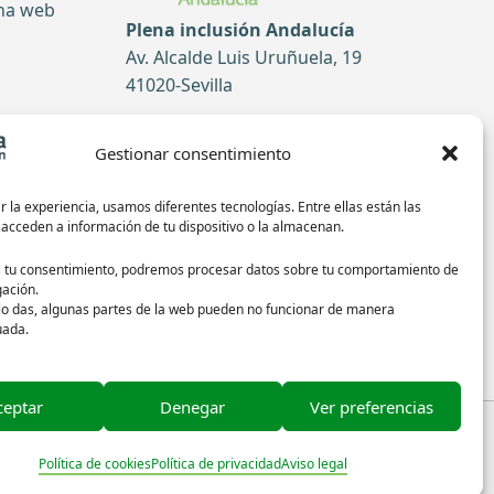
ina web
Plena inclusión Andalucía
Av. Alcalde Luis Uruñuela, 19
41020-Sevilla
Tel: 954 52 51 99
Gestionar consentimiento
tas
Contacto
 la experiencia, usamos diferentes tecnologías. Entre ellas están las
 acceden a información de tu dispositivo o la almacenan.
Síguenos en redes sociales:
s tu consentimiento, podremos procesar datos sobre tu comportamiento de
ación.
 lo das, algunas partes de la web pueden no funcionar de manera
uada.
ceptar
Denegar
Ver preferencias
 de las imágenes
Política de cookies
Política de privacidad
Aviso legal