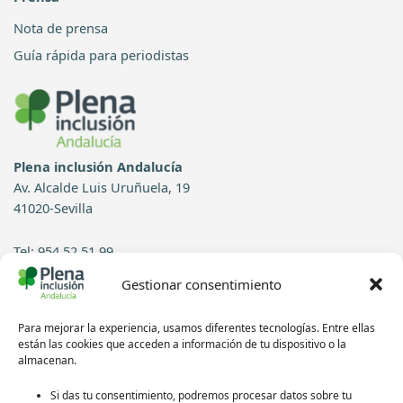
Nota de prensa
Guía rápida para periodistas
Plena inclusión Andalucía
Av. Alcalde Luis Uruñuela, 19
41020-Sevilla
Tel: 954 52 51 99
Gestionar consentimiento
Contacto
Para mejorar la experiencia, usamos diferentes tecnologías. Entre ellas
Síguenos en redes sociales:
están las cookies que acceden a información de tu dispositivo o la
almacenan.
Si das tu consentimiento, podremos procesar datos sobre tu