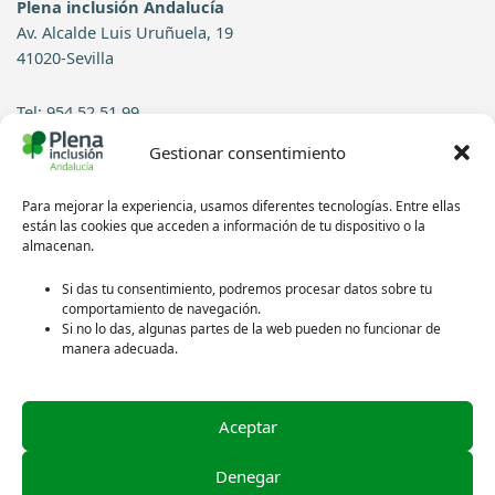
Plena inclusión Andalucía
Av. Alcalde Luis Uruñuela, 19
41020-Sevilla
Tel: 954 52 51 99
Gestionar consentimiento
Contacto
Para mejorar la experiencia, usamos diferentes tecnologías. Entre ellas
Síguenos en redes sociales:
están las cookies que acceden a información de tu dispositivo o la
almacenan.
Si das tu consentimiento, podremos procesar datos sobre tu
comportamiento de navegación.
Si no lo das, algunas partes de la web pueden no funcionar de
manera adecuada.
Aceptar
Política de privacidad
Aviso legal
Denegar