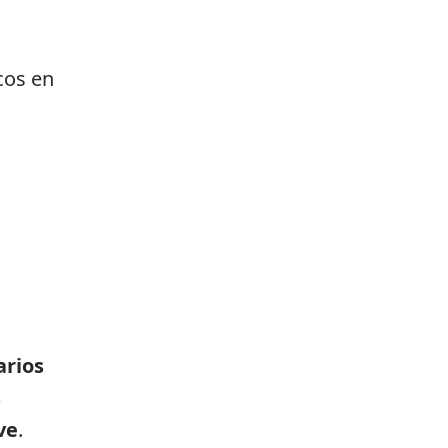
cos en
arios
s
ve
.