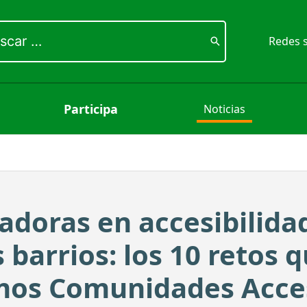
ar
Redes s
Participa
Noticias
doras en accesibilida
barrios: los 10 retos q
mos Comunidades Acces