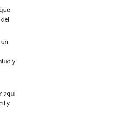
 que
 del
n un
alud y
r aquí
il y