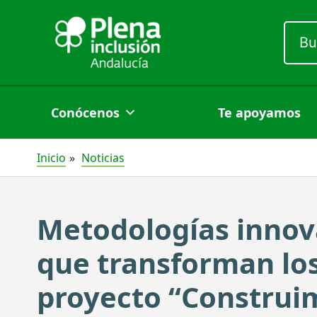
Ir
Busc
al
por:
contenido
Conócenos
Te apoyamos
Inicio
Noticias
Metodologías innova
que transforman los 
proyecto “Construi