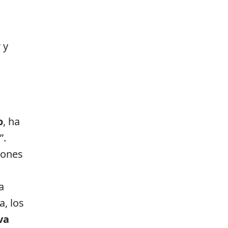
 y
o
, ha
”.
iones
a
a, los
va