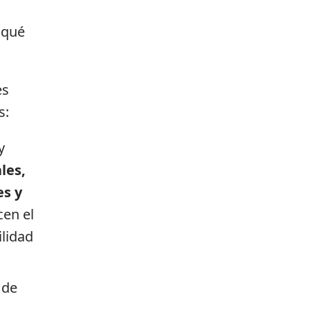
 qué
es
s:
y
les,
es y
cen el
ilidad
 de