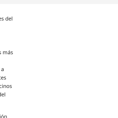
es del
os más
 a
tes
cinos
del
ión